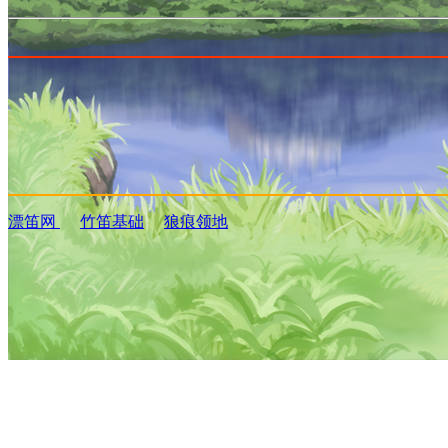
漂笛网
竹笛基础
狼痕领地