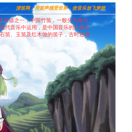
漂笛网，用笛声感受世界，使音乐放飞梦想
管乐器之一，中国竹笛，一般分为南方
和现代音乐中运用，是中国音乐的代表乐
有石笛、玉笛及红木做的笛子，古时还有