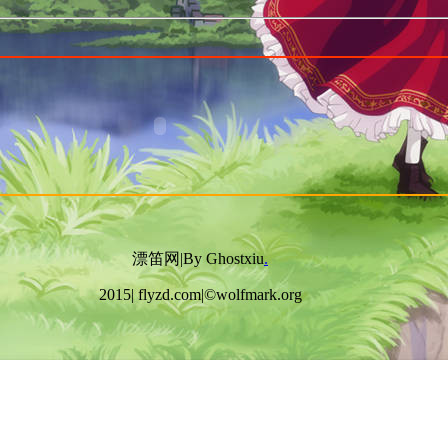
漂笛网|By Ghostxiu
.
2015| flyzd.com|©wolfmark.org