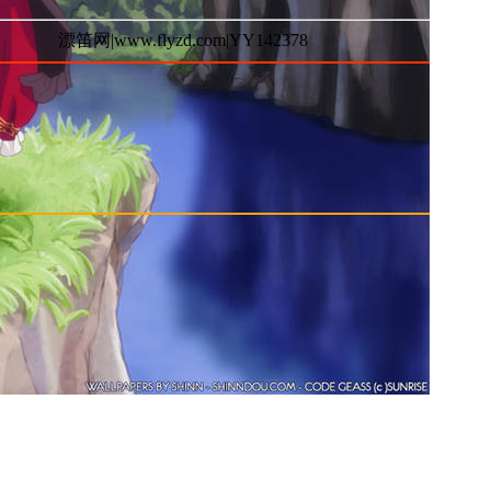
漂笛网|www.flyzd.com|YY142378